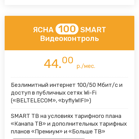
100
ЯСНА
SMART
Видеоконтроль
00
44.
р./мес.
Безлимитный интернет 100/50 Мбит/с и
доступ в публичных сетях Wi-Fi
(«BELTELECOM», «byflyWIFI»)
SMART ТВ на условиях тарифного плана
«Канапа ТВ» и дополнительных тарифных
планов «Премиум» и «Больше ТВ»