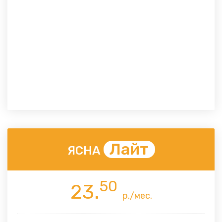
Лайт
ЯСНА
50
23.
р./мес.